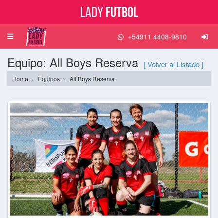
Lady
Futbol
+54911 4408-9810
Toggle
navigation
Equipo: All Boys Reserva
[ Volver al Listado ]
Home
Equipos
All Boys Reserva