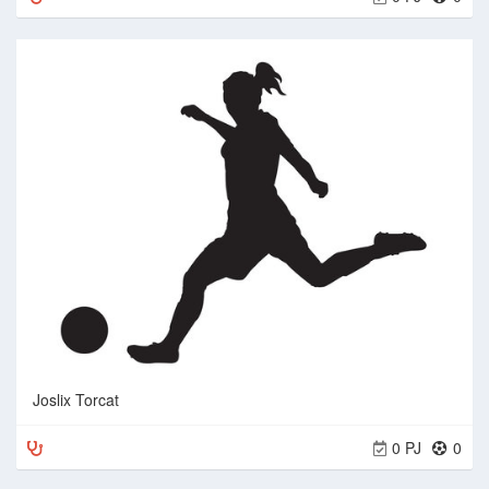
Joslix Torcat
0 PJ
0