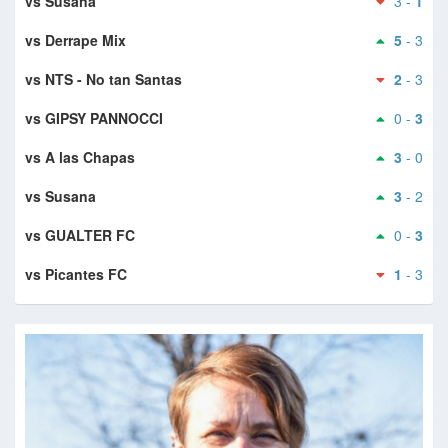
vs Susana
3 -
1
vs Derrape Mix
5
- 3
vs NTS - No tan Santas
2
- 3
vs GIPSY PANNOCCI
0 -
3
vs A las Chapas
3
- 0
vs Susana
3
- 2
vs GUALTER FC
0 -
3
vs Picantes FC
1
- 3