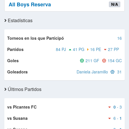
All Boys Reserva
N/A
Estadísticas
Torneos en los que Participó
16
Partidos
84 PJ
41 PG
16 PE
27 PP
Goles
211 GF
154 GC
Goleadora
Daniela Jaramillo
31
Últimos Partidos
vs Picantes FC
0
- 3
vs Susana
6 -
1