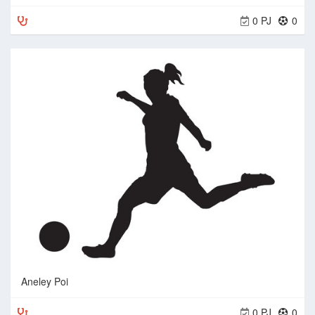
0 PJ
0
Aneley Poi
0 PJ
0