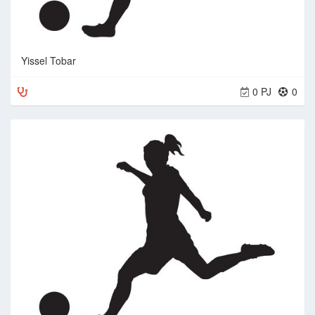
Yissel Tobar
0 PJ
0