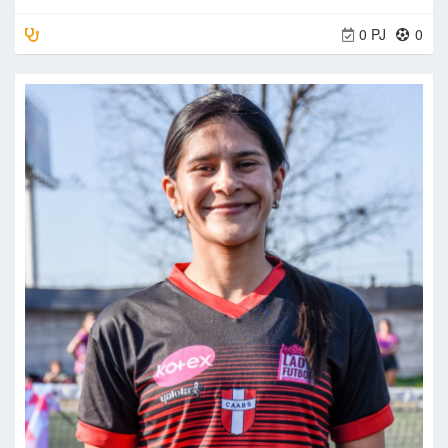
0 PJ
0