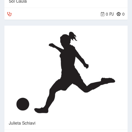
Sol Caula
0 PJ
0
Julieta Schiavi