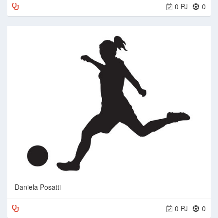
0 PJ
0
Daniela Posatti
0 PJ
0