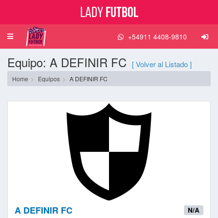
Lady
Futbol
+54911 4408-9810
Toggle
navigation
Equipo: A DEFINIR FC
[ Volver al Listado ]
Home
Equipos
A DEFINIR FC
A DEFINIR FC
N/A