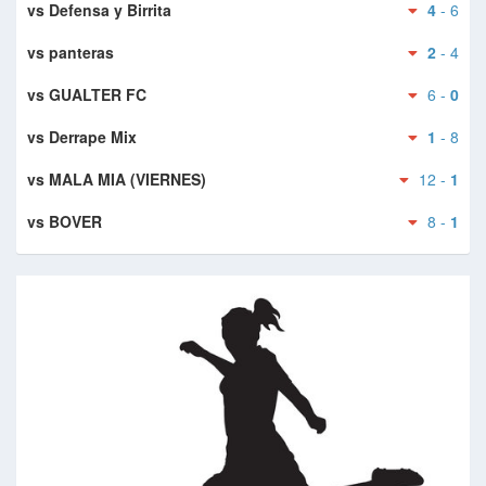
vs Defensa y Birrita
4
- 6
vs panteras
2
- 4
vs GUALTER FC
6 -
0
vs Derrape Mix
1
- 8
vs MALA MIA (VIERNES)
12 -
1
vs BOVER
8 -
1