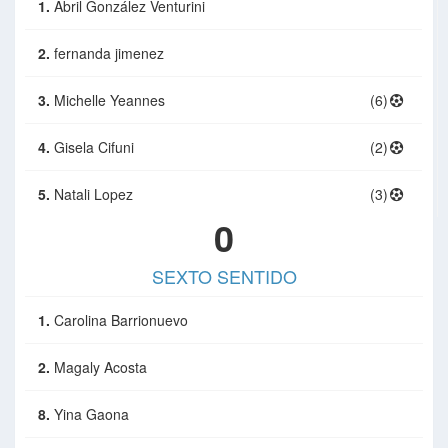
1.
Abril González Venturini
2.
fernanda jimenez
3.
Michelle Yeannes
(6)
4.
Gisela Cifuni
(2)
5.
Natali Lopez
(3)
0
SEXTO SENTIDO
1.
Carolina Barrionuevo
2.
Magaly Acosta
8.
Yina Gaona