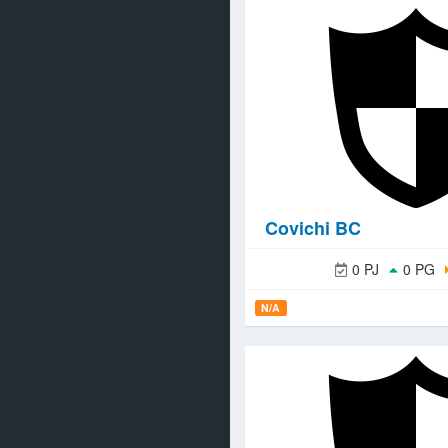
Covichi BC
0 PJ
0 PG
N/A