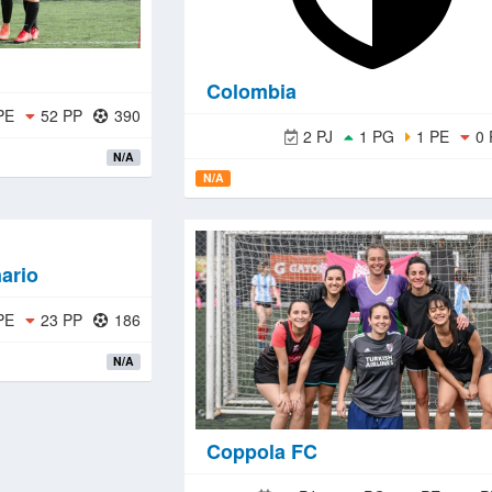
Colombia
PE
52 PP
390
2 PJ
1 PG
1 PE
0 
N/A
N/A
ario
PE
23 PP
186
N/A
Coppola FC