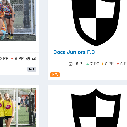
Coca Juniors F.C
2 PE
9 PP
40
15 PJ
7 PG
2 PE
6 P
N/A
N/A