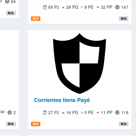
P
64
69 PJ
28 PG
9 PE
32 PP
147
N/A
N/A
N/A
Corrientes tiene Payé
PP
2
27 PJ
16 PG
0 PE
11 PP
119
N/A
N/A
N/A