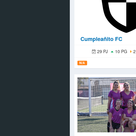
Cumpleañito FC
29 PJ
10 PG
2
N/A