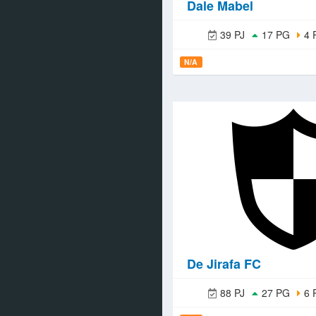
Dale Mabel
39 PJ
17 PG
4 
N/A
De Jirafa FC
88 PJ
27 PG
6 