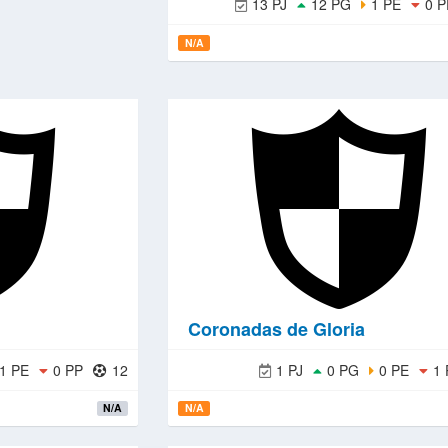
13 PJ
12 PG
1 PE
0 P
N/A
Coronadas de Gloria
1 PE
0 PP
12
1 PJ
0 PG
0 PE
1 
N/A
N/A