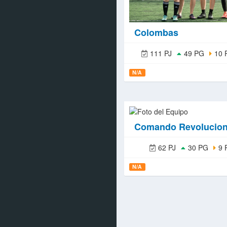
Colombas
111 PJ
49 PG
10 
N/A
Comando Revolucion
62 PJ
30 PG
9 
N/A