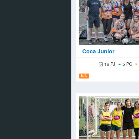
Coca Junior
16 PJ
5 PG
N/A