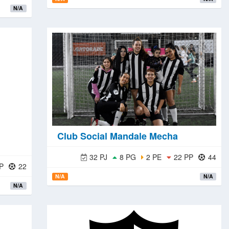
N/A
Club Social Mandale Mecha
32 PJ
8 PG
2 PE
22 PP
44
P
22
N/A
N/A
N/A