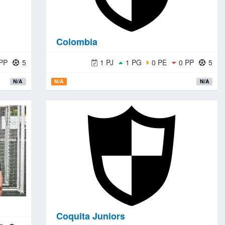
Colombia
PP
5
1 PJ
1 PG
0 PE
0 PP
5
N/A
N/A
N/A
Coquita Juniors