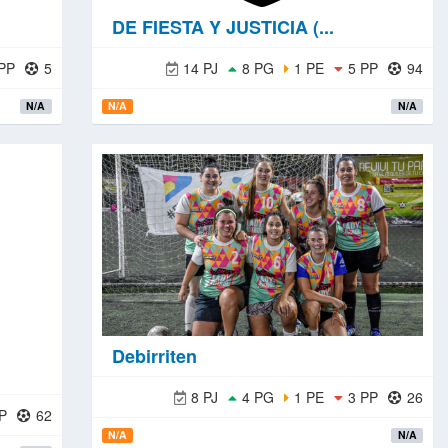
DE FIESTA Y JUSTICIA (...
PP
5
14 PJ
8 PG
1 PE
5 PP
94
N/A
N/A
N/A
Debirriten
8 PJ
4 PG
1 PE
3 PP
26
P
62
N/A
N/A