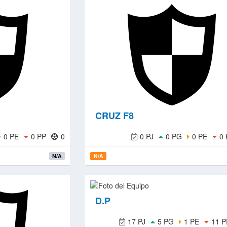
CRUZ F8
0 PE
0 PP
0
0 PJ
0 PG
0 PE
0 
N/A
N/A
D.P
17 PJ
5 PG
1 PE
11 P