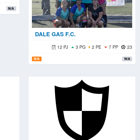
N/A
DALE GAS F.C.
12 PJ
3 PG
2 PE
7 PP
23
N/A
N/A