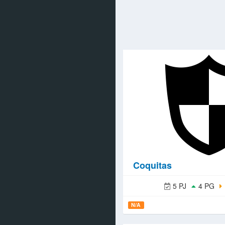
Coquitas
5 PJ
4 PG
N/A