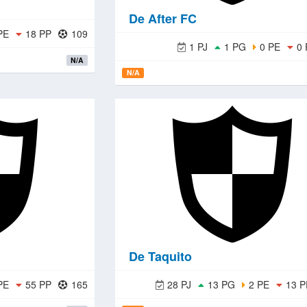
De After FC
PE
18 PP
109
1 PJ
1 PG
0 PE
0 
N/A
N/A
De Taquito
PE
55 PP
165
28 PJ
13 PG
2 PE
13 P