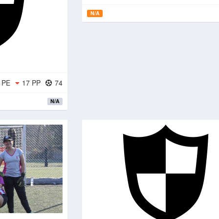
N/A
 PE
17 PP
74
N/A