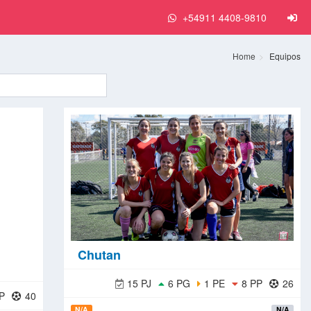
+54911 4408-9810
Home
Equipos
Chutan
15 PJ
6 PG
1 PE
8 PP
26
P
40
N/A
N/A