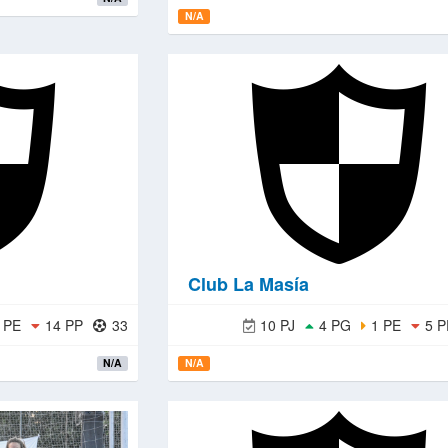
N/A
Club La Masía
 PE
14 PP
33
10 PJ
4 PG
1 PE
5 P
N/A
N/A