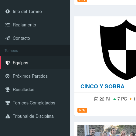
Info del Torneo
Reglamento
Contacto
Torneos
Equipos
Próximos Partidos
CINCO Y SOBRA
Resultados
22 PJ
7 PG
1
Torneos Completados
N/A
Tribunal de Disciplina