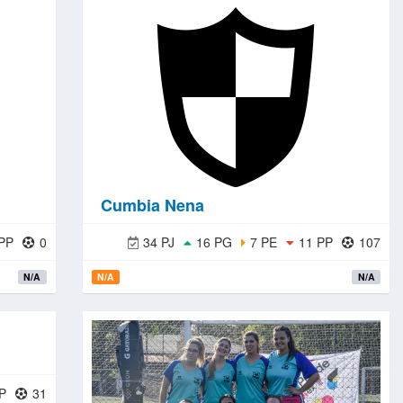
Cumbia Nena
PP
0
34 PJ
16 PG
7 PE
11 PP
107
N/A
N/A
N/A
P
31