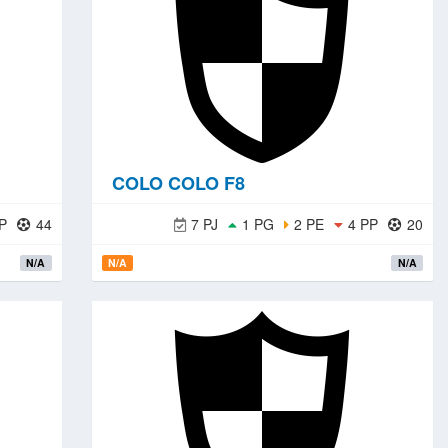
COLO COLO F8
P
44
7 PJ
1 PG
2 PE
4 PP
20
N/A
N/A
N/A