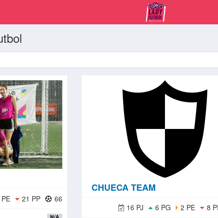
utbol
CHUECA TEAM
 PE
21 PP
66
16 PJ
6 PG
2 PE
8 P
N/A